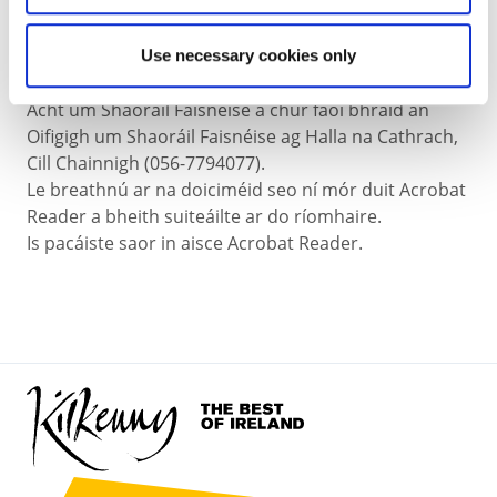
ullmhaithe i leith Bardas Buirge Chill Chainnigh agus
tá sé ar fáil do té is mian leis/léi a iniúchadh ag Halla
na Cathrach, Cill Chainnigh (Teil. 056 -7794000). Is
Use necessary cookies only
féidir ceist ar bith (056-7794077) a bhaineann leis an
Acht um Shaoráil Faisnéise a chur faoi bhráid an
Oifigigh um Shaoráil Faisnéise ag Halla na Cathrach,
Cill Chainnigh (056-7794077).
Le breathnú ar na doiciméid seo ní mór duit Acrobat
Reader a bheith suiteáilte ar do ríomhaire.
Is pacáiste saor in aisce Acrobat Reader.