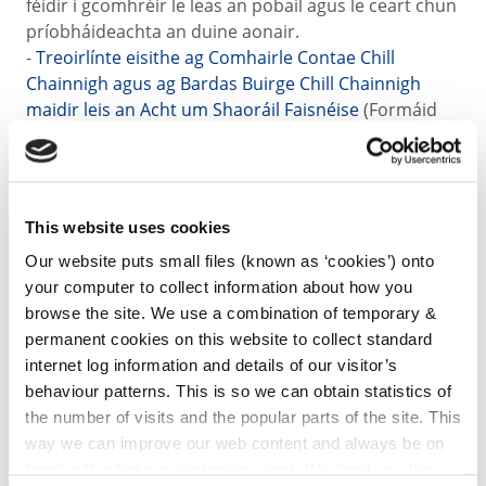
féidir i gcomhréir le leas an pobail agus le ceart chun
príobháideachta an duine aonair.
-
Treoirlínte eisithe ag Comhairle Contae Chill
Chainnigh agus ag Bardas Buirge Chill Chainnigh
maidir leis an Acht um Shaoráil Faisnéise
(Formáid
PDF)
Breis Fhoilseachán Cill Chainnigh - Achtanna um
Shaoráil Faisnéise, 1997-2003
This website uses cookies
Leabhar Tagartha Alt 15 Treoir
Our website puts small files (known as ‘cookies’) onto
d'fheidhmeanna agus do Thaifid
your computer to collect information about how you
Chomhairle Contae Chill Chainnigh
browse the site. We use a combination of temporary &
permanent cookies on this website to collect standard
Leabhar Tagartha Alt 15
(0.5 MB Formáid PDF)
internet log information and details of our visitor’s
behaviour patterns. This is so we can obtain statistics of
Leabhar Tagartha Alt 16
the number of visits and the popular parts of the site. This
way we can improve our web content and always be on
trend with what our customers want. We don't use this
Leabhar Tagartha Alt 16
(0.6 MB Formáid PDF)