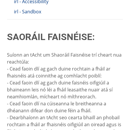
irl - Accessibility
irl - Sandbox
SAORÁIL FAISNÉISE:
Suíonn an tAcht um Shaoráil Faisnéise trí cheart nua
reachtúla:
- Cead faoin dlí ag gach duine rochtain a fháil ar
fhaisnéis atá coinnithe ag comhlacht poiblí:
- Cead faoin dlí ag gach duine faisnéis oifigiúil a
bhaineann leis nó léi a fháil leasaithe nuair atá sí
neamhiomlán, mícheart nó míthreorach.
- Cead faoin dlí na cúiseanna le breitheanna a
dhéanann difear don duine féin a fháil.
- Dearbhaíonn an tAcht seo cearta bhaill an phobail
rochtain a fháil ar fhaisnéis oifigiúil an oiread agus is